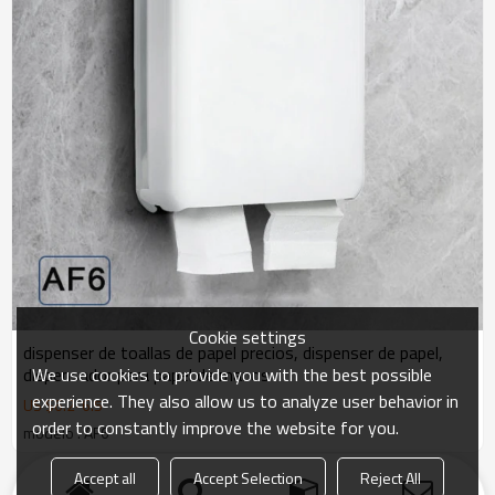
Cookie settings
dispenser de toallas de papel precios, dispenser de papel,
We use cookies to provide you with the best possible
dispensador para papel de manos
experience. They also allow us to analyze user behavior in
US $
6.2
-
6.5
order to constantly improve the website for you.
modelo : AF6
Accept all
Accept Selection
Reject All
producto
Palabras Claves
Blog
Noticias
Caso