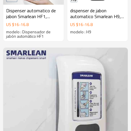
Dispenser automatico de
dispenser de jabon
jabon Smarlean HF1,
automatico Smarlean H9,
despachador de jabón
dosificador de jabon
US $
16
-
16.8
US $
16
-
16.8
eléctrico
electrico
modelo : Dispensador de
modelo : H9
jabón automático HF1