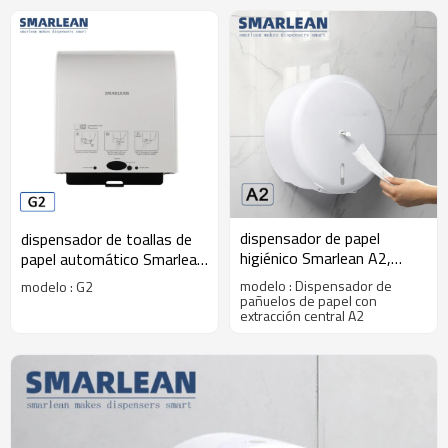
dispensador de papel
dispensador de toallas de
higiénico Smarlean A2,
papel automático Smarlean
dispensador de papel,
G2, dispensador de toalla
modelo : Dispensador de
modelo : G2
despachadores de papel
automatico
pañuelos de papel con
extracción central A2
higiénico