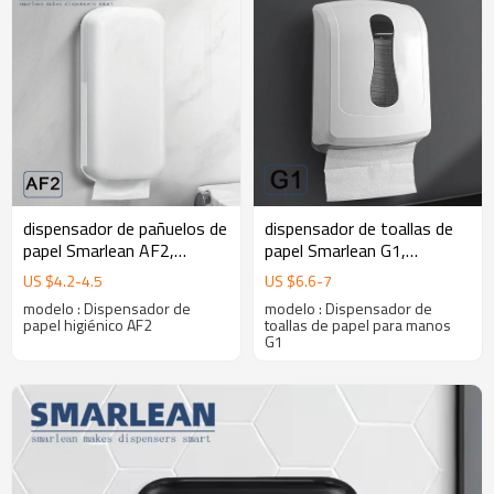
dispensador de pañuelos de
dispensador de toallas de
papel Smarlean AF2,
papel Smarlean G1,
dispensador de papel para
dispensador de papel para
US $
4.2
-
4.5
US $
6.6
-
7
baños publicos
manos, dispensador de
modelo : Dispensador de
modelo : Dispensador de
hojas de papel
papel higiénico AF2
toallas de papel para manos
G1