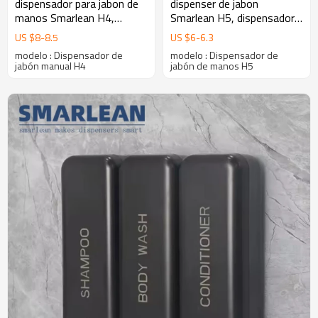
dispensador para jabon de
dispenser de jabon
manos Smarlean H4,
Smarlean H5, dispensador
dispensador de espuma
de espuma, dispensador de
US $
8
-
8.5
US $
6
-
6.3
para manos, dispensador
jabon liquido, despachador
modelo : Dispensador de
modelo : Dispensador de
de jabón
de jabon
jabón manual H4
jabón de manos H5