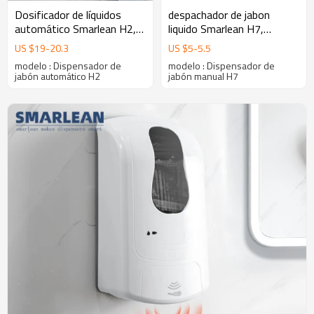
Dosificador de líquidos
despachador de jabon
automático Smarlean H2,
liquido Smarlean H7,
dispensador eléctrico de
dispensador de jabón pared,
US $
19
-
20.3
US $
5
-
5.5
jabón
dispensador de jabon
modelo : Dispensador de
modelo : Dispensador de
espuma
jabón automático H2
jabón manual H7