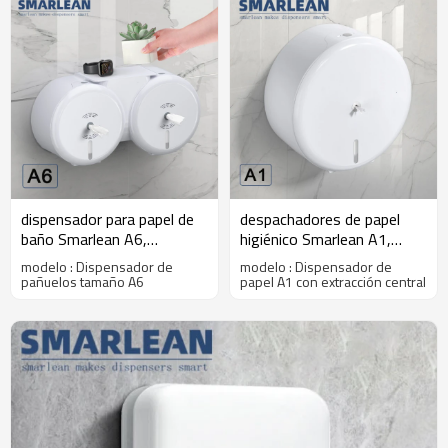
dispensador para papel de
despachadores de papel
baño Smarlean A6,
higiénico Smarlean A1,
dispenser de papel
dispensador papel de baño,
modelo : Dispensador de
modelo : Dispensador de
higiénico, papel higienico de
dispensador de papel
pañuelos tamaño A6
papel A1 con extracción central
dispensador
sanitario