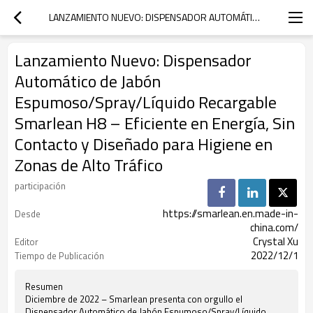
LANZAMIENTO NUEVO: DISPENSADOR AUTOMÁTICO DE JABÓN ESPUMOSO/SPRAY/LÍQUIDO RECARGABLE SMARLEAN H8 – EFICIENTE EN ENERGÍA, SIN CONTACTO Y DISEÑADO PARA HIGIENE EN ZONAS DE ALTO TRÁFICO
Lanzamiento Nuevo: Dispensador
Automático de Jabón
Espumoso/Spray/Líquido Recargable
Smarlean H8 – Eficiente en Energía, Sin
Contacto y Diseñado para Higiene en
Zonas de Alto Tráfico
participación
https://smarlean.en.made-in-
Desde
china.com/
Crystal Xu
Editor
2022/12/1
Tiempo de Publicación
Resumen
Diciembre de 2022 – Smarlean presenta con orgullo el
Dispensador Automático de Jabón Espumoso/Spray/Líquido