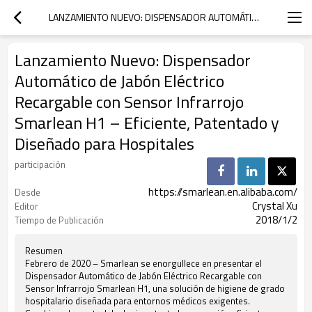
LANZAMIENTO NUEVO: DISPENSADOR AUTOMÁTICO DE JABÓN ELÉCTRICO RECARGABLE CON SENSOR INFRARROJO SMARLEAN H1 – EFICIENTE, PATENTADO Y DISEÑADO PARA HOSPITALES
Lanzamiento Nuevo: Dispensador
Automático de Jabón Eléctrico
Recargable con Sensor Infrarrojo
Smarlean H1 – Eficiente, Patentado y
Diseñado para Hospitales
participación
https://smarlean.en.alibaba.com/
Desde
Crystal Xu
Editor
2018/1/2
Tiempo de Publicación
Resumen
Febrero de 2020 – Smarlean se enorgullece en presentar el
Dispensador Automático de Jabón Eléctrico Recargable con
Sensor Infrarrojo Smarlean H1, una solución de higiene de grado
hospitalario diseñada para entornos médicos exigentes.