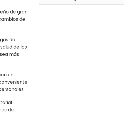
iseño de gran
 cambios de
rgas de
salud de los
a sea más
 con un
 conveniente
personales.
terial
ones de