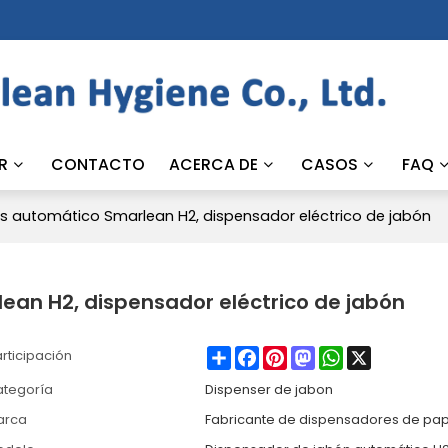
R
CONTACTO
ACERCA DE
CASOS
FAQ
os automático Smarlean H2, dispensador eléctrico de jabón
lean H2, dispensador eléctrico de jabón
Share
Facebook
Pinterest
Mastodon
WhatsApp
X
rticipación
ategoría
Dispenser de jabon
arca
Fabricante de dispensadores de pap