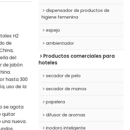
dispensador de productos de
higiene femenina
espejo
tales H2
do de
ambientador
 China,
Productos comerciales para
lla del
hoteles
r de jabón
hina.
secador de pelo
or hasta 300
a, uso de la
secador de manos
papelera
do se agota
 quitar
difusor de aromas
e una nueva.
inodoro inteligente
undos.