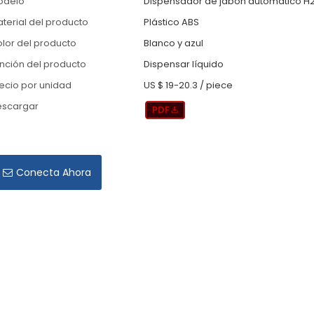
odelo
Dispensador de jabón automático H
terial del producto
Plástico ABS
lor del producto
Blanco y azul
nción del producto
Dispensar líquido
ecio por unidad
US $ 19-20.3
/
piece
escargar
Conecta Ahora