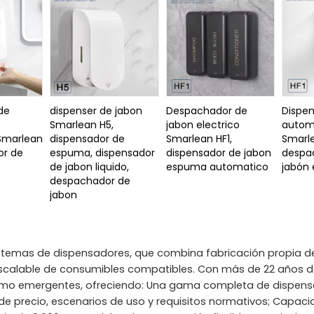
de
dispenser de jabon
Despachador de
Dispen
Smarlean H5,
jabon electrico
autom
Smarlean
dispensador de
Smarlean HF1,
Smarle
or de
espuma, dispensador
dispensador de jabon
despa
de jabon liquido,
espuma automatico
jabón 
despachador de
jabon
temas de dispensadores, que combina fabricación propia d
scalable de consumibles compatibles. Con más de 22 años de
omo emergentes, ofreciendo: Una gama completa de dispen
 de precio, escenarios de uso y requisitos normativos; Capac