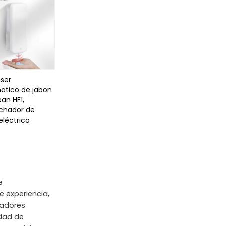
ser
atico de jabon
an HF1,
chador de
eléctrico
e
 experiencia,
sadores
idad de