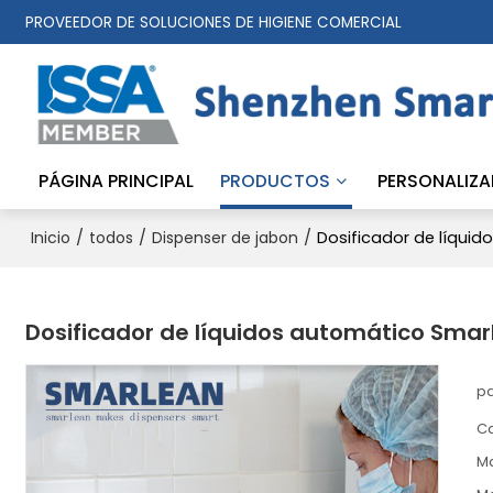
PROVEEDOR DE SOLUCIONES DE HIGIENE COMERCIAL
PÁGINA PRINCIPAL
PRODUCTOS
PERSONALIZA
/
/
/
Dosificador de líquid
Inicio
todos
Dispenser de jabon
Dosificador de líquidos automático Smar
pa
C
M