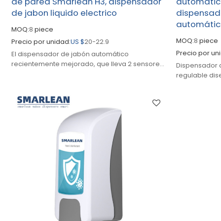
de pared Smarlean H3, dispensador
automatic
de jabon liquido electrico
dispensado
automáti
MOQ:
8
piece
MOQ:
8
piece
Precio por unidad:
US $
20-22.9
Precio por un
El dispensador de jabón automático
recientemente mejorado, que lleva 2 sensores
Dispensador 
infrarrojos, puede detectar su mano con
regulable dis
precisión en todo momento.
pudiendo ser
de jabones y 