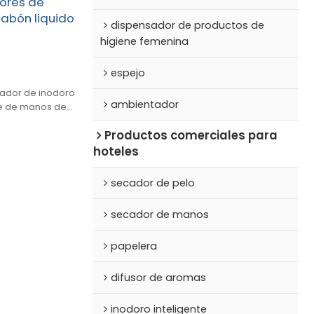
ores de
jabón liquido
dispensador de productos de
higiene femenina
espejo
izador de inodoro
ambientador
te de manos de
entana grande
Productos comerciales para
hoteles
secador de pelo
secador de manos
papelera
difusor de aromas
inodoro inteligente