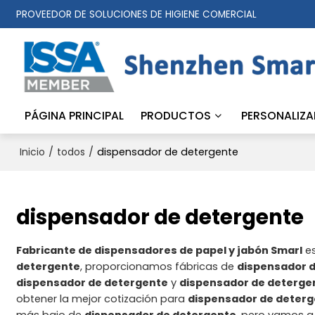
PROVEEDOR DE SOLUCIONES DE HIGIENE COMERCIAL
PÁGINA PRINCIPAL
PRODUCTOS
PERSONALIZA
/
/
dispensador de detergente
Inicio
todos
dispensador de detergente
Fabricante de dispensadores de papel y jabón Smarl
es
detergente
, proporcionamos fábricas de
dispensador 
dispensador de detergente
y
dispensador de deterge
obtener la mejor cotización para
dispensador de deter
más bajo de
dispensador de detergente
, pero vamos a 