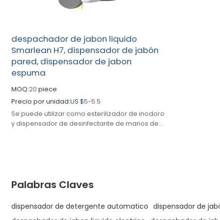
despachador de jabon liquido
Smarlean H7, dispensador de jabón
pared, dispensador de jabon
espuma
MOQ:
20
piece
Precio por unidad:
US $
5-5.5
Se puede utilizar como esterilizador de inodoro
y dispensador de desinfectante de manos de
hospital. Tiene un diseño de ventana grande
para uso publicitario.
Palabras Claves
dispensador de detergente automatico
dispensador de ja