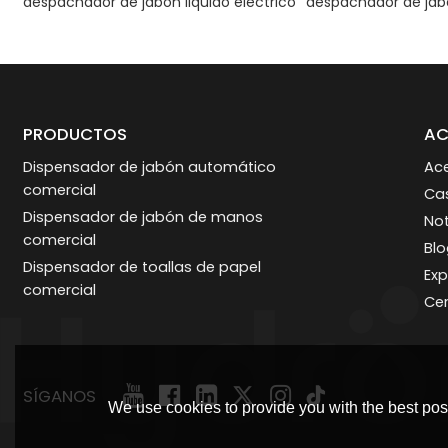
despachador de jabon liquido electrico
despachador de ja
PRODUCTOS
AC
Dispensador de jabón automático
Ac
comercial
Ca
Dispensador de jabón de manos
Not
comercial
Bl
Dispensador de toallas de papel
Exp
comercial
Cer
SÍGANOS
We use cookies to provide you with the best poss