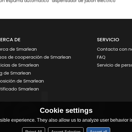
bon espuma automatico
dispensador de jabon electrico
ERCA DE
SERVICIO
erca de Smarlean
Contacta con n
sos de cooperación de Smarlean
FAQ
icias de Smarlean
Servicio de per
og de Smarlean
osición de Smarlean
tificado Smarlean
Cookie settings
ible experience. They also allow us to analyze user behavior in
Reject All
Accept Selection
Accept all