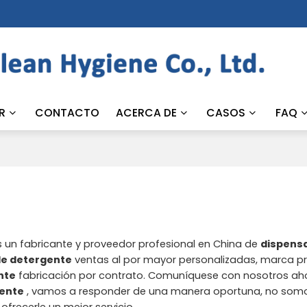
R
CONTACTO
ACERCA DE
CASOS
FAQ
 un fabricante y proveedor profesional en China de
dispens
de detergente
ventas al por mayor personalizadas, marca p
nte
fabricación por contrato. Comuníquese con nosotros ah
gente
, vamos a responder de una manera oportuna, no somo
ofrecerle un mejor servicio.