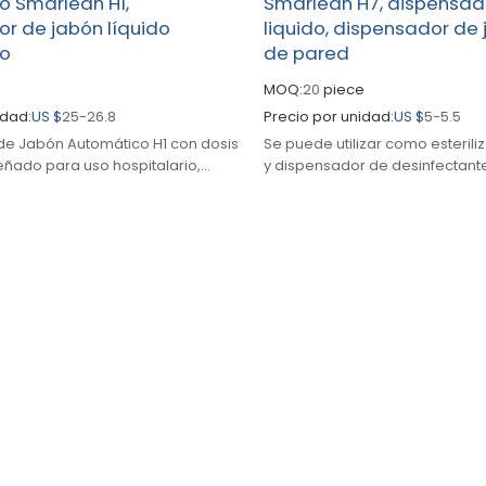
o Smarlean H1,
Smarlean H7, dispensad
r de jabón líquido
liquido, dispensador de 
co
de pared
MOQ:
20
piece
idad:
US $
25-26.8
Precio por unidad:
US $
5-5.5
de Jabón Automático H1 con dosis
Se puede utilizar como esteril
eñado para uso hospitalario,
y dispensador de desinfectan
 utilizado con una amplia gama
hospital. Tiene un diseño de v
desinfectantes.
para uso publicitario.