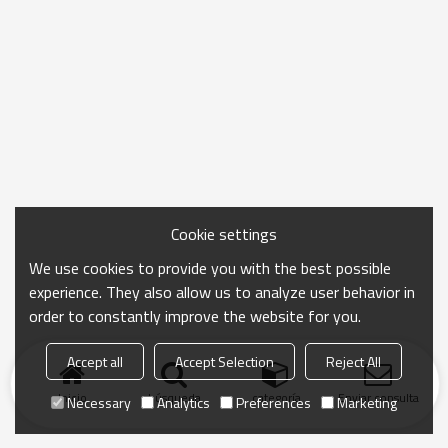
Cookie settings
We use cookies to provide you with the best possible
experience. They also allow us to analyze user behavior in
order to constantly improve the website for you.
Accept all
Accept Selection
Reject All
Inicio
búsqueda
categoría
Enviar consulta
Necessary
Analytics
Preferences
Marketing