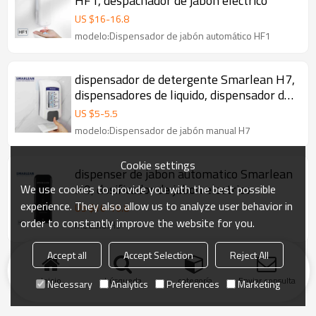
HF1, despachador de jabón eléctrico
US $
16
-
16.8
modelo:Dispensador de jabón automático HF1
dispensador de detergente Smarlean H7,
dispensadores de liquido, dispensador de
jabón liquido de pared
US $
5
-
5.5
modelo:Dispensador de jabón manual H7
Cookie settings
dispenser de jabon automatico Smarlean
H9, dosificador de jabon electrico
We use cookies to provide you with the best possible
experience. They also allow us to analyze user behavior in
US $
16
-
16.8
order to constantly improve the website for you.
modelo:H9
Accept all
Accept Selection
Reject All
Inicio
búsqueda
categoría
Enviar consulta
Necessary
Analytics
Preferences
Marketing