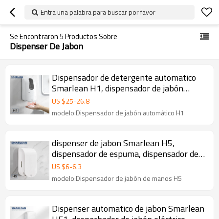
Entra una palabra para buscar por favor
Se Encontraron
5
Productos Sobre
Dispenser De Jabon
Dispensador de detergente automatico
Smarlean H1, dispensador de jabón
líquido automático
US $
25
-
26.8
modelo:Dispensador de jabón automático H1
dispenser de jabon Smarlean H5,
dispensador de espuma, dispensador de
jabon liquido, despachador de jabon
US $
6
-
6.3
modelo:Dispensador de jabón de manos H5
Dispenser automatico de jabon Smarlean