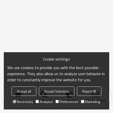
Cookie settings
We use cookies to provide you with the best possible
experience. They also allow us to analyze user behavior in
order to constantly improve the website for you.
Accept all
Accept Selection
Reject All
Inicio
búsqueda
categoría
Enviar consulta
Necessary
Analytics
Preferences
Marketing