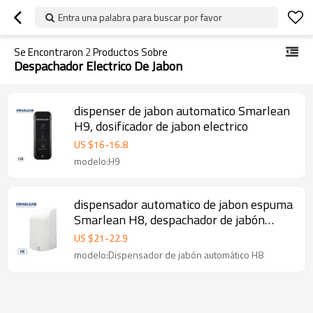
Entra una palabra para buscar por favor
Se Encontraron
2
Productos Sobre
Despachador Electrico De Jabon
dispenser de jabon automatico Smarlean
H9, dosificador de jabon electrico
US $
16
-
16.8
modelo:H9
dispensador automatico de jabon espuma
Smarlean H8, despachador de jabón
líquido automático
US $
21
-
22.9
modelo:Dispensador de jabón automático H8