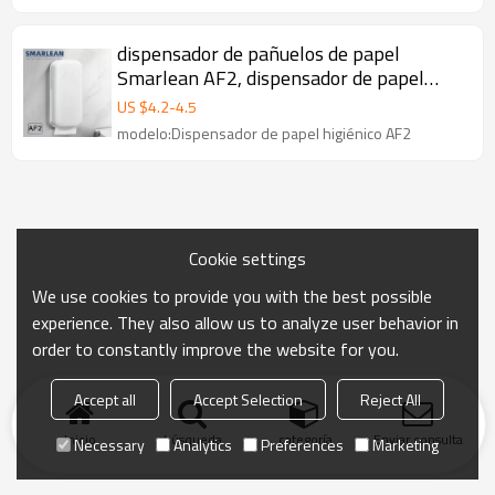
dispensador de pañuelos de papel
Smarlean AF2, dispensador de papel
para baños publicos
US $
4.2
-
4.5
modelo:Dispensador de papel higiénico AF2
Cookie settings
We use cookies to provide you with the best possible
experience. They also allow us to analyze user behavior in
order to constantly improve the website for you.
Accept all
Accept Selection
Reject All
Inicio
búsqueda
categoría
Enviar consulta
Necessary
Analytics
Preferences
Marketing