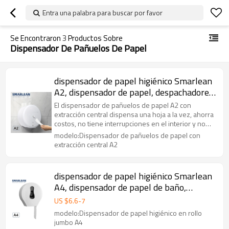
Entra una palabra para buscar por favor
Se Encontraron
3
Productos Sobre
Dispensador De Pañuelos De Papel
dispensador de papel higiénico Smarlean
A2, dispensador de papel, despachadores
de papel higiénico
El dispensador de pañuelos de papel A2 con
extracción central dispensa una hoja a la vez, ahorra
costos, no tiene interrupciones en el interior y no
requiere dispensación continua.
modelo:Dispensador de pañuelos de papel con
extracción central A2
dispensador de papel higiénico Smarlean
A4, dispensador de papel de baño,
dispensador de pañuelos
US $
6.6
-
7
modelo:Dispensador de papel higiénico en rollo
jumbo A4