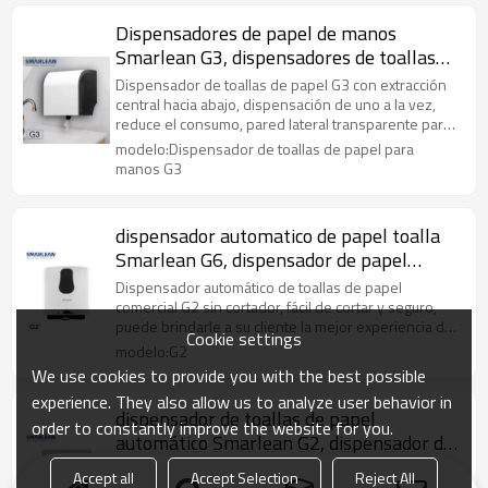
Dispensadores de papel de manos
Smarlean G3, dispensadores de toallas
para manos, expendedor de papel
Dispensador de toallas de papel G3 con extracción
central hacia abajo, dispensación de uno a la vez,
reduce el consumo, pared lateral transparente para
verificar el nivel de papel.
modelo:Dispensador de toallas de papel para
manos G3
dispensador automatico de papel toalla
Smarlean G6, dispensador de papel
automatico
Dispensador automático de toallas de papel
comercial G2 sin cortador, fácil de cortar y seguro,
puede brindarle a su cliente la mejor experiencia de
Cookie settings
usuario.
modelo:G2
We use cookies to provide you with the best possible
experience. They also allow us to analyze user behavior in
dispensador de toallas de papel
order to constantly improve the website for you.
automático Smarlean G2, dispensador de
toalla automatico
Dispensador automático de toallas de papel
Accept all
Accept Selection
Reject All