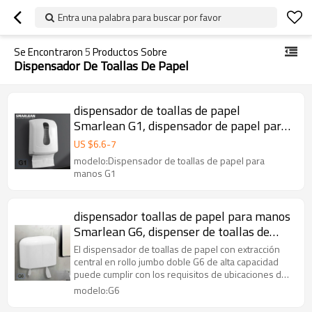
Entra una palabra para buscar por favor
Se Encontraron
5
Productos Sobre
Dispensador De Toallas De Papel
dispensador de toallas de papel
Smarlean G1, dispensador de papel para
manos, dispensador de hojas de papel
US $
6.6
-
7
modelo:Dispensador de toallas de papel para
manos G1
dispensador toallas de papel para manos
Smarlean G6, dispenser de toallas de
papel precios
El dispensador de toallas de papel con extracción
central en rollo jumbo doble G6 de alta capacidad
puede cumplir con los requisitos de ubicaciones de
alto tráfico.
modelo:G6