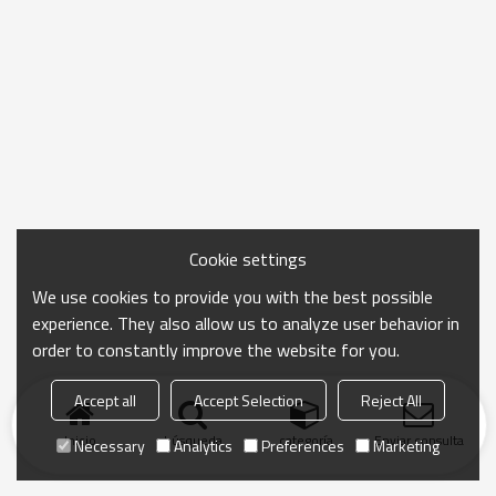
Cookie settings
We use cookies to provide you with the best possible
experience. They also allow us to analyze user behavior in
order to constantly improve the website for you.
Accept all
Accept Selection
Reject All
Inicio
búsqueda
categoría
Enviar consulta
Necessary
Analytics
Preferences
Marketing