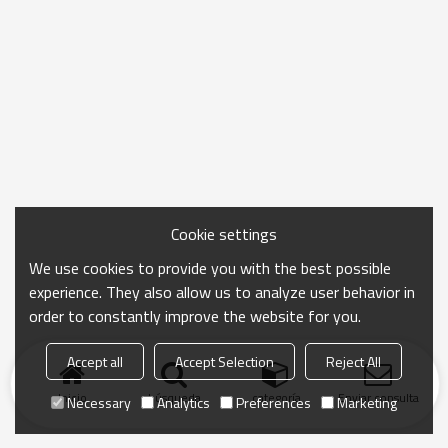
Cookie settings
We use cookies to provide you with the best possible
experience. They also allow us to analyze user behavior in
order to constantly improve the website for you.
Accept all
Accept Selection
Reject All
Inicio
búsqueda
categoría
Enviar consulta
Necessary
Analytics
Preferences
Marketing