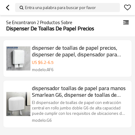
Entra una palabra para buscar por favor
Se Encontraron
2
Productos Sobre
Dispenser De Toallas De Papel Precios
dispenser de toallas de papel precios,
dispenser de papel, dispensador para
papel de manos
US $
6.2
-
6.5
modelo:AF6
dispensador toallas de papel para manos
Smarlean G6, dispenser de toallas de
papel precios
El dispensador de toallas de papel con extracción
central en rollo jumbo doble G6 de alta capacidad
puede cumplir con los requisitos de ubicaciones de
alto tráfico.
modelo:G6