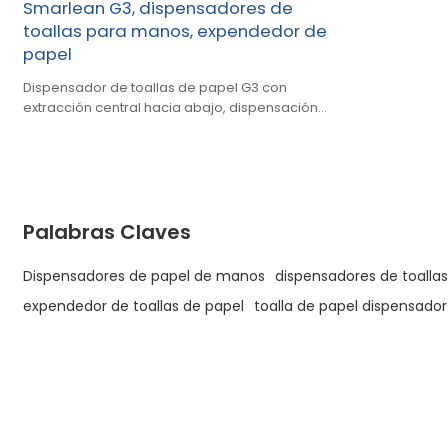
Smarlean G3, dispensadores de
toallas para manos, expendedor de
papel
Dispensador de toallas de papel G3 con
extracción central hacia abajo, dispensación
de uno a la vez, reduce el consumo, pared
lateral transparente para verificar el nivel de
papel.
Palabras Claves
Dispensadores de papel de manos
dispensadores de toalla
expendedor de toallas de papel
toalla de papel dispensador