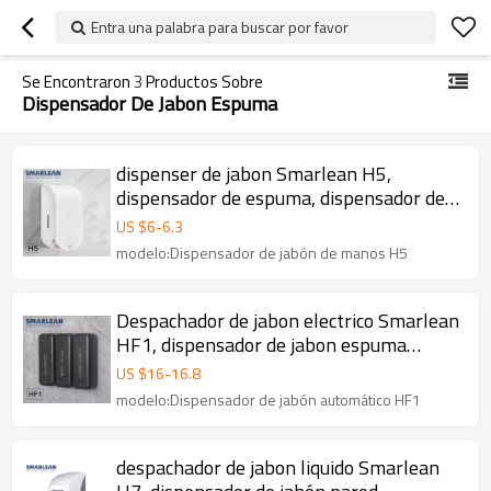
Entra una palabra para buscar por favor
Se Encontraron
3
Productos Sobre
Dispensador De Jabon Espuma
dispenser de jabon Smarlean H5,
dispensador de espuma, dispensador de
jabon liquido, despachador de jabon
US $
6
-
6.3
modelo:Dispensador de jabón de manos H5
Despachador de jabon electrico Smarlean
HF1, dispensador de jabon espuma
automatico
US $
16
-
16.8
modelo:Dispensador de jabón automático HF1
despachador de jabon liquido Smarlean