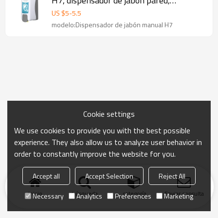
H7, dispensador de jabón pared,
dispensador de jabon espuma
US $
5
-
5.5
modelo:Dispensador de jabón manual H7
Cookie settings
We use cookies to provide you with the best possible
experience. They also allow us to analyze user behavior in
order to constantly improve the website for you.
Accept all
Accept Selection
Reject All
Inicio
búsqueda
categoría
Enviar consulta
Necessary
Analytics
Preferences
Marketing